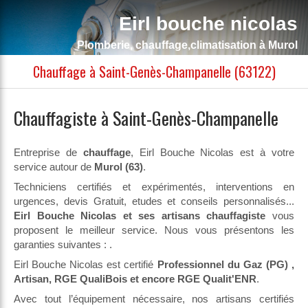
Eirl bouche nicolas
Plomberie, chauffage,climatisation à Murol
Chauffage à Saint-Genès-Champanelle (63122)
Chauffagiste à Saint-Genès-Champanelle
Entreprise de
chauffage
, Eirl Bouche Nicolas est à votre
service autour de
Murol (63)
.
Techniciens certifiés et expérimentés, interventions en
urgences, devis Gratuit, etudes et conseils personnalisés...
Eirl Bouche Nicolas et ses artisans chauffagiste
vous
proposent le meilleur service. Nous vous présentons les
garanties suivantes :
.
Eirl Bouche Nicolas est certifié
Professionnel du Gaz (PG) ,
Artisan, RGE QualiBois et encore RGE Qualit'ENR
.
Avec tout l’équipement nécessaire, nos artisans certifiés