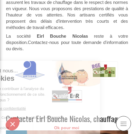
assurent les travaux de chauffage dans le respect des normes
en vigueur. Nous vous proposons des prestations de qualité à
l'hauteur de vos attentes. Nos artisans certifiés vous
proposent des délais d’intervention très courts et des
méthodes de travail efficaces.
La société
Eirl Bouche Nicolas
reste à votre
disposition.Contactez-nous pour toute demande d'information
ou devis.
our c'est nous...
s Cookies
rôle est de contribuer à l'analyse du
 et au bon fonctionnement de ce site.
 OK pour vous ?
a politique de confidentialité
Contacter Eirl Bouche Nicolas, chauffage
Consentements certifiés par
Je choisis
Ok pour moi