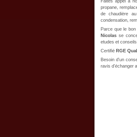
Faites appel à n
propane, remplace
de chaudière au
condensation, rem
Parce que le bon
Nicolas
se concen
etudes et conseils
Certifié
RGE Quali
Besoin d'un conse
ravis d'échanger 