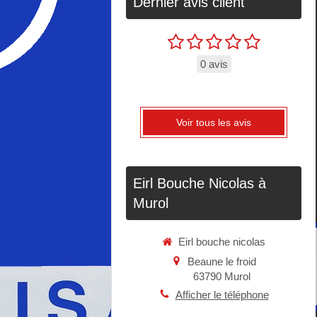
Dernier avis client
0 avis
Voir tous les avis
Eirl Bouche Nicolas à
Murol
Eirl bouche nicolas
Beaune le froid
63790
Murol
Afficher le téléphone