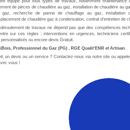
otre équipe pour tous types de travaux, notamment maintenance 
ment de pièces de chaudière au gaz, installation de chaudière au g
 gaz, recherche de panne de chauffage au gaz, installation 
placement de chaudière gaz à condensation, contrat d'entretien de c
 déroulement de travaux ne dépend pas que des compétences tec
tre sur ces règles : interventions en urgences, techniciens certif
 personnalisés ou encore devis Gratuit.
Bois, Professionnel du Gaz (PG) , RGE Qualit'ENR et Artisan
.
il, un devis ou un service ? Contactez-nous via notre site ou appe
avec vous !