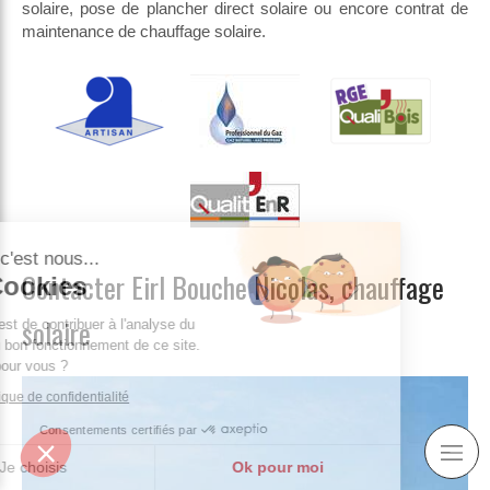
solaire, pose de plancher direct solaire ou encore contrat de
maintenance de chauffage solaire.
onjour c'est nous...
Contacter Eirl Bouche Nicolas, chauffage
Les Cookies
solaire
tre rôle est de contribuer à l'analyse du
rafic et au bon fonctionnement de ce site.
'est OK pour vous ?
re la politique de confidentialité
Consentements certifiés par
Je choisis
Ok pour moi