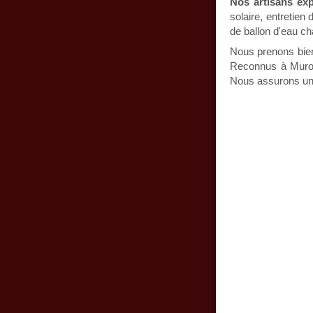
Nos artisans ex
solaire, entretien
de ballon d'eau ch
Nous prenons bien
Reconnus à Murol 
Nous assurons un 