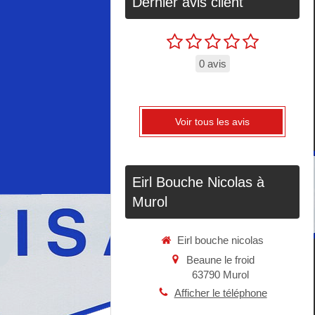
Dernier avis client
0 avis
Voir tous les avis
Eirl Bouche Nicolas à
Murol
Eirl bouche nicolas
Beaune le froid
63790
Murol
Afficher le téléphone